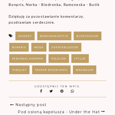
Bonprix, Nerka - Biedronka, Ramoneska - Butik
Dziękuję za pozostawianie komentarzy,
pozdrawiam serdecznie.
ADIDASY
BABOOSHKASTYLE
BLOGFASHION
BONPRIX
MODA
OVER50BLOGGER
PERSONAL SHOPPER
POLECAM
STYLIST
TORQUAY
TRENER WIZERUNKU
WRANGLER
UDOSTĘPNIJ TEN WPIS:
Następny post
Pod osłoną kapelusza - Under the Hat