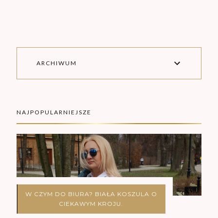
ARCHIWUM
NAJPOPULARNIEJSZE
W CZYM DO BIURA? BIAŁA KOSZULA O
CIEKAWYM KROJU.