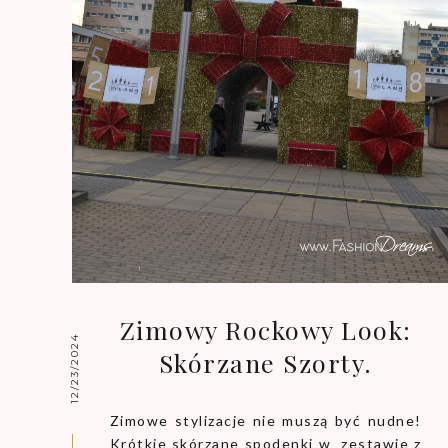
Zimowy Rockowy Look:
12/23/2024
Skórzane Szorty.
Zimowe stylizacje nie muszą być nudne!
Krótkie skórzane spodenki w zestawie z