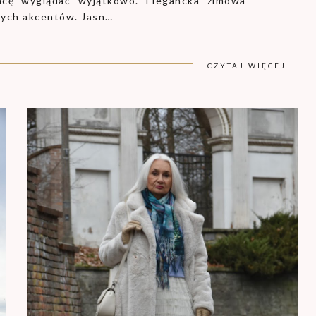
hcę wyglądać wyjątkowo. Elegancka zimowa
stych akcentów. Jasn…
CZYTAJ WIĘCEJ