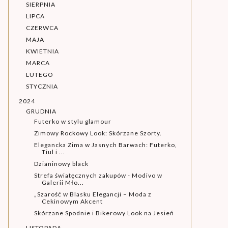
SIERPNIA
LIPCA
CZERWCA
MAJA
KWIETNIA
MARCA
LUTEGO
STYCZNIA
2024
GRUDNIA
Futerko w stylu glamour
Zimowy Rockowy Look: Skórzane Szorty.
Elegancka Zima w Jasnych Barwach: Futerko,
Tiul i ...
Dzianinowy black
Strefa światęcznych zakupów - Modivo w
Galerii Mło...
„Szarość w Blasku Elegancji – Moda z
Cekinowym Akcent
Skórzane Spodnie i Bikerowy Look na Jesień
LISTOPADA