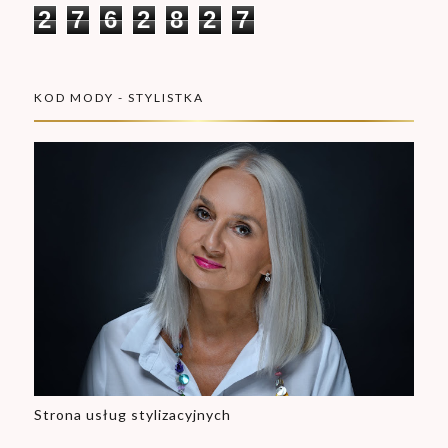
2
7
6
2
8
2
7
KOD MODY - STYLISTKA
Strona usług stylizacyjnych