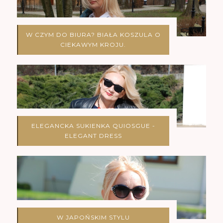
W CZYM DO BIURA? BIAŁA KOSZULA O
CIEKAWYM KROJU.
ELEGANCKA SUKIENKA QUIOSGUE -
ELEGANT DRESS
W JAPOŃSKIM STYLU