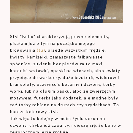
Styl "Boho" charakteryzują pewne elementy,
pisałam już o tym na początku mojego
blogowania
(tu)
, przede wszystkim frędzle,
kwiaty, kamizelki, zamaszyste falbaniaste
spódnice, sukienki bez pleców za to maxi,
koronki, wstawki, opaski na włosach, albo kwiaty
przypięte do warkoczy, dużo biżuterii, wisiorów i
bransolety, oczywiście koturny i dzwony, torby
worki, lub na długim pasku, albo ze zwierzęcym
motywem, futerka jako dodatek, ale modne były
też torby robione na drutach czy szydełkach. To
bardzo kolorowy styl.
Tak więc to kolejny w moim życiu sezon na
dzwony, chyba już czwarty, i cieszę się, że boho w
tegorocznym lecie króluje.