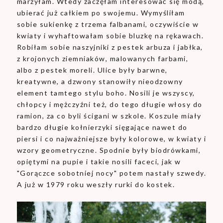
marzyłam. Wtedy zaczęłam interesować się modą,
ubierać już całkiem po swojemu. Wymyśliłam
sobie sukienkę z trzema falbanami, oczywiście w
kwiaty i wyhaftowałam sobie bluzkę na rękawach.
Robiłam sobie naszyjniki z pestek arbuza i jabłka,
z krojonych ziemniaków, malowanych farbami,
albo z pestek moreli. Ulice były barwne,
kreatywne, a dzwony stanowiły nieodzowny
element tamtego stylu boho. Nosili je wszyscy,
chłopcy i mężczyźni też, do tego długie włosy do
ramion, za co byli ścigani w szkole. Koszule miały
bardzo długie kołnierzyki sięgające nawet do
piersi i co najważniejsze były kolorowe, w kwiaty i
wzory geometryczne. Spodnie były biodrówkami,
opiętymi na pupie i takie nosili faceci, jak w
"Gorączce sobotniej nocy" potem nastały szwedy.
A już w 1979 roku weszły rurki do kostek.