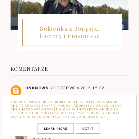
Sukienka z Bonprix,
buciory i ramoneska
KOMENTARZE
UNKNOWN
23 CZERWCA 2016 15:32
Ślicznie Pani wygląda pozdrawiamy :*
THIS SITE USES COOKIES FROM GOOGLE TO DELIVER ITS SERVICES
AND TO ANALYZE TRAFFIC. YOUR IP ADDRESS AND USER-AGENT
Odpowiedz
ARE SHARED WITH GOOGLE ALONG WITH PERFORMANCE AND
SECURITY METRICS TO ENSURE QUALITY OF SERVICE, GENERATE
USAGE STATISTICS, AND TO DETECT AND ADDRESS ABUSE.
Odpowiedzi
LEARN MORE
GOT IT
BABOOSHKA STYLE
24 CZERWCA