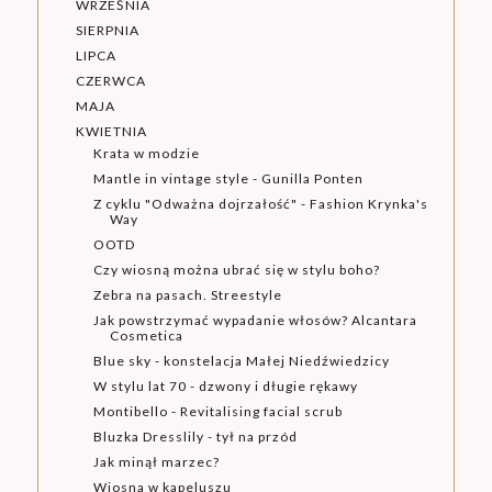
WRZEŚNIA
SIERPNIA
LIPCA
CZERWCA
MAJA
KWIETNIA
Krata w modzie
Mantle in vintage style - Gunilla Ponten
Z cyklu "Odważna dojrzałość" - Fashion Krynka's
Way
OOTD
Czy wiosną można ubrać się w stylu boho?
Zebra na pasach. Streestyle
Jak powstrzymać wypadanie włosów? Alcantara
Cosmetica
Blue sky - konstelacja Małej Niedźwiedzicy
W stylu lat 70 - dzwony i długie rękawy
Montibello - Revitalising facial scrub
Bluzka Dresslily - tył na przód
Jak minął marzec?
Wiosna w kapeluszu