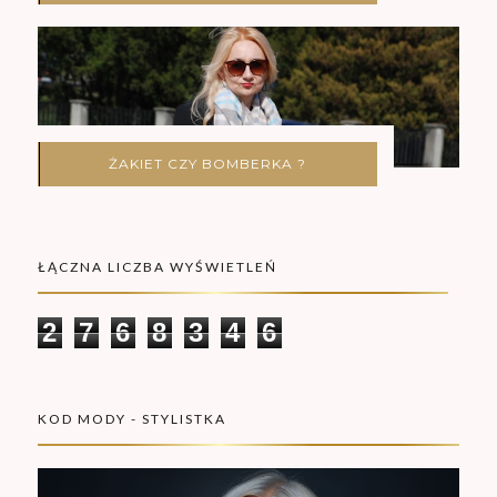
ŻAKIET CZY BOMBERKA ?
ŁĄCZNA LICZBA WYŚWIETLEŃ
2
7
6
8
3
4
6
KOD MODY - STYLISTKA