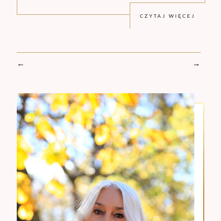
CZYTAJ WIĘCEJ
←
→