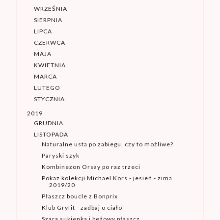
WRZEŚNIA
SIERPNIA
LIPCA
CZERWCA
MAJA
KWIETNIA
MARCA
LUTEGO
STYCZNIA
2019
GRUDNIA
LISTOPADA
Naturalne usta po zabiegu, czy to możliwe?
Paryski szyk
Kombinezon Orsay po raz trzeci
Pokaz kolekcji Michael Kors - jesień - zima
2019/20
Płaszcz boucle z Bonprix
Klub Gryfit - zadbaj o ciało
Szara sukienka i beżowy płaszcz