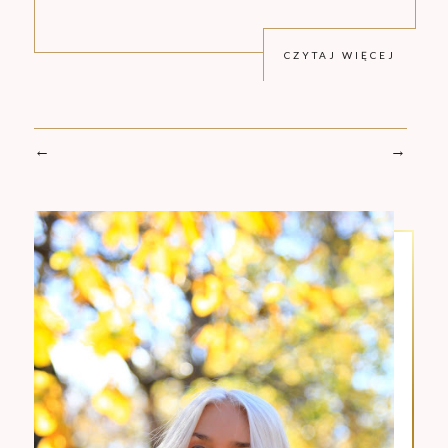
CZYTAJ WIĘCEJ
←
→