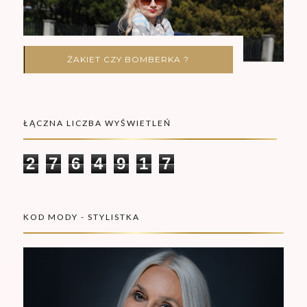
ŻAKIET CZY BOMBERKA ?
ŁĄCZNA LICZBA WYŚWIETLEŃ
2
7
6
4
9
1
7
KOD MODY - STYLISTKA