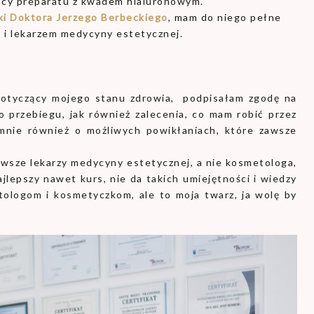
ocy preparatu z kwadem hialuronowym.
iki Doktora Jerzego Berbeckiego
, mam do niego pełne
i i lekarzem medycyny estetycznej.
dotyczący mojego stanu zdrowia, podpisałam zgodę na
 przebiegu, jak również zalecenia, co mam robić przez
mnie również o możliwych powikłaniach, które zawsze
zawsze lekarzy medycyny estetycznej, a nie kosmetologa,
jlepszy nawet kurs, nie da takich umiejętności i wiedzy
tologom i kosmetyczkom, ale to moja twarz, ja wolę by