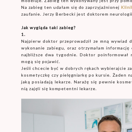
modeluje. Zabieg ten wykonywany jest przy pom
Na zabieg ten udałam się do zaprzyjaźnionej
Klin
zaufanie. Jerzy Berbecki jest doktorem neurologi
Jak wygląda taki zabieg?
1.
Najpierw doktor przeprowadził ze mną wywiad 
wykonanie zabiegu, oraz otrzymałam informację o
najbliższe dwa tygodnie. Doktor poinformował 
mogą się pojawić.
Jeśli chcecie być w dobrych rękach wybierajcie 
kosmetyczkę czy pielęgniarkę po kursie. Żaden na
jaką posiadają lekarze. Narażę się pewnie kosme
nią zajęli się kompetentni lekarze.