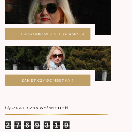
TIUL I KORONKI W STYLU GLAMOUR
ŻAKIET CZY BOMBERKA ?
ŁĄCZNA LICZBA WYŚWIETLEŃ
2
7
6
9
3
1
9