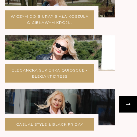
W CZYM DO BIURA? BIAŁA KOSZULA
O CIEKAWYM KROJU.
ELEGANCKA SUKIENKA QUIOSGUE -
ELEGANT DRESS
CASUAL STYLE & BLACK FRIDAY