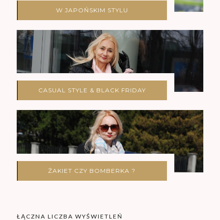
W JAPOŃSKIM STYLU
CASUAL STYLE & BLACK FRIDAY
ŻAKIET CZY BOMBERKA ?
ŁĄCZNA LICZBA WYŚWIETLEŃ