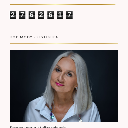
2
7
6
2
6
1
7
KOD MODY - STYLISTKA
Strona usług stylizacyjnych