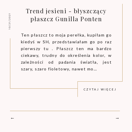
Trend jesieni - błyszczący
10/21/2021
płaszcz Gunilla Ponten
Ten płaszcz to moja perełka, kupiłam go
kiedyś w SH, przedstawiałam go po raz
pierwszy
tu
. Płaszcz ten ma bardzo
ciekawy, trudny do określenia kolor, w
zależności od padania światła, jest
szary, szaro fioletowy, nawet mo…
CZYTAJ WIĘCEJ
←
→