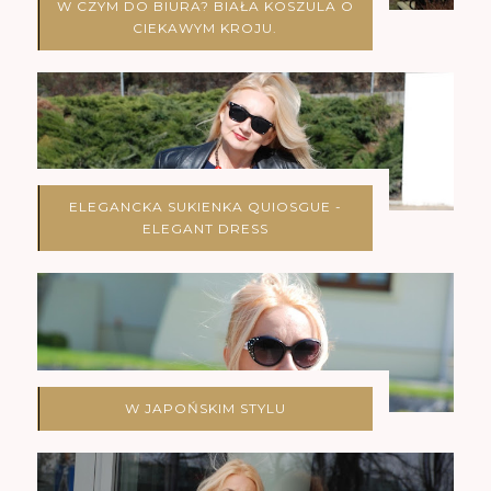
W CZYM DO BIURA? BIAŁA KOSZULA O
CIEKAWYM KROJU.
ELEGANCKA SUKIENKA QUIOSGUE -
ELEGANT DRESS
W JAPOŃSKIM STYLU