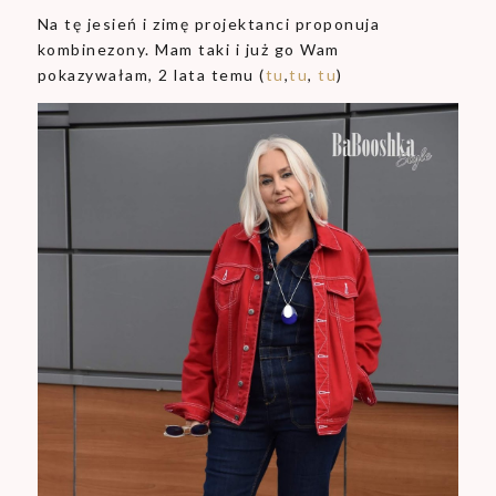
Na tę jesień i zimę projektanci proponuja
kombinezony. Mam taki i już go Wam
pokazywałam, 2 lata temu (
tu
,
tu
,
tu
)