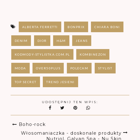
ALBERTA FERRETTI
BONPRIX
CHIARA BONI
DENIM
DIOR
H&M
JEANS
KODMODY-STYLISTKA.COM.PL
KOMBINEZON
MODA
OVER50PLUS
POLECAM
STYLIST
TOP SECRET
TREND JESIENI
UDOSTĘPNIJ TEN WPIS:
Boho-rock
Włosomaniaczka - doskonale produkty
Nutriol, Galvan Spa - Nu Skin