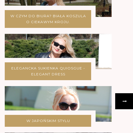
W CZYM DO BIURA? BIAŁA KOSZULA
O CIEKAWYM KROJU.
ELEGANCKA SUKIENKA QUIOSGUE -
ELEGANT DRESS
W JAPOŃSKIM STYLU