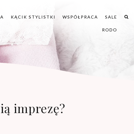
IA
KĄCIK STYLISTKI
WSPÓŁPRACA
SALE
RODO
nią imprezę?