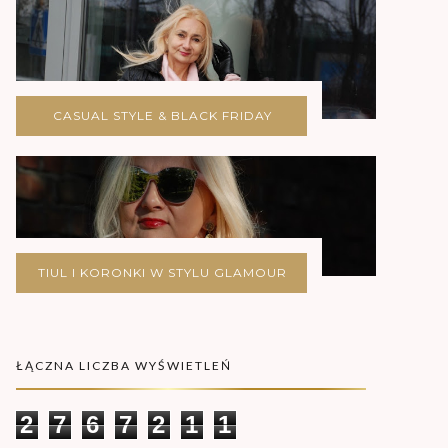
CASUAL STYLE & BLACK FRIDAY
TIUL I KORONKI W STYLU GLAMOUR
ŁĄCZNA LICZBA WYŚWIETLEŃ
2
7
6
7
2
1
1