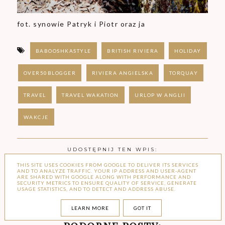
fot. synowie Patryk i Piotr oraz ja
BABOOSHKASTYLE
BRITISH RIVIERA
HOLIDAY
OVER50BLOGGER
RIVIERA ANGIELSKA
TORQUAY
TRAVEL
TRAVEL WAKATION
URLOP W ANGLII
WAKCJE
UDOSTĘPNIJ TEN WPIS:
THIS SITE USES COOKIES FROM GOOGLE TO DELIVER ITS SERVICES
AND TO ANALYZE TRAFFIC. YOUR IP ADDRESS AND USER-AGENT
ARE SHARED WITH GOOGLE ALONG WITH PERFORMANCE AND
SECURITY METRICS TO ENSURE QUALITY OF SERVICE, GENERATE
Prezent marzeń
USAGE STATISTICS, AND TO DETECT AND ADDRESS ABUSE.
Phenomenal Us - Challenge 17 BOHO
LEARN MORE
GOT IT