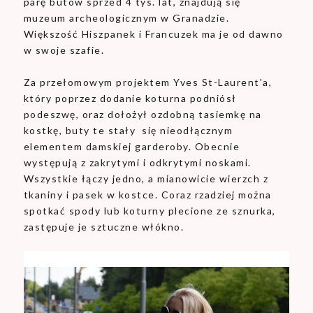
parę butów sprzed 4 tys. lat, znajdują się
muzeum archeologicznym w Granadzie.
Większość Hiszpanek i Francuzek ma je od dawno
w swoje szafie.
Za przełomowym projektem Yves St-Laurent'a,
który poprzez dodanie koturna podniósł
podeszwę, oraz dołożył ozdobną tasiemkę na
kostkę, buty te stały się nieodłącznym
elementem damskiej garderoby. Obecnie
występują z zakrytymi i odkrytymi noskami.
Wszystkie łączy jedno, a mianowicie wierzch z
tkaniny i pasek w kostce. Coraz rzadziej można
spotkać spody lub koturny plecione ze sznurka,
zastępuje je sztuczne włókno.