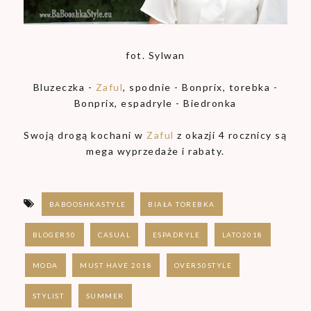
fot. Sylwan
Bluzeczka -
Zaful
, spodnie - Bonprix, torebka -
Bonprix, espadryle - Biedronka
Swoją drogą kochani w
Zaful
z okazji 4 rocznicy są
mega wyprzedaże i rabaty.
BABOOSHKASTYLE
BIAŁA TOREBKA
BLOGER50
CASUAL
ESPADRYLE
LATO2018
MODA
MUST HAVE 2018
OVER50STYLE
STYLIST
SUMMER