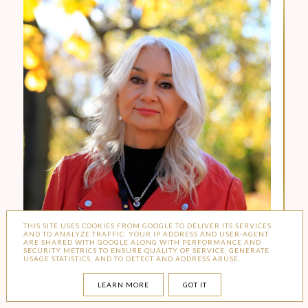
THIS SITE USES COOKIES FROM GOOGLE TO DELIVER ITS SERVICES
AND TO ANALYZE TRAFFIC. YOUR IP ADDRESS AND USER-AGENT
ARE SHARED WITH GOOGLE ALONG WITH PERFORMANCE AND
SECURITY METRICS TO ENSURE QUALITY OF SERVICE, GENERATE
USAGE STATISTICS, AND TO DETECT AND ADDRESS ABUSE.
LEARN MORE
GOT IT