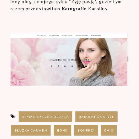
inny blog z mojego cyklu "Żyję pasją", gdzie tym
razem przedstawiłam
Karografie
Karoliny
ASYMETRYCZNA BLUZKA
BABOOSHKA STYLE
BLUZKA CARMEN
BOHO
BONPRIX
CHIC