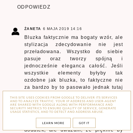
ODPOWIEDZ
ŻANETA
6 MAJA 2019 14:16
Bluzka faktycznie ma bogaty wzór, ale
stylizacja zdecydowanie nie jest
przeładowana. Wszystko do siebie
pasuje oraz tworzy spójną i
jednocześnie eleganca całość. Jeśli
wszystkie elementy byłyby tak
ozdobne jak bluzka, to faktyczne nie
za bardzo by to pasowało jednak tutaj
wszystko ze soba gra i jest w sam raz.
THIS SITE USES COOKIES FROM GOOGLE TO DELIVER ITS SERVICES
AND TO ANALYZE TRAFFIC. YOUR IP ADDRESS AND USER-AGENT
ARE SHARED WITH GOOGLE ALONG WITH PERFORMANCE AND
Zwróciłam uwagę szczególnie na
SECURITY METRICS TO ENSURE QUALITY OF SERVICE, GENERATE
USAGE STATISTICS, AND TO DETECT AND ADDRESS ABUSE.
świetną torebeczkę w kształcie czarnej
kulki, nie jest to zbyt praktyczny
LEARN MORE
GOT IT
dodatek, ale uważam, ze pięknie by