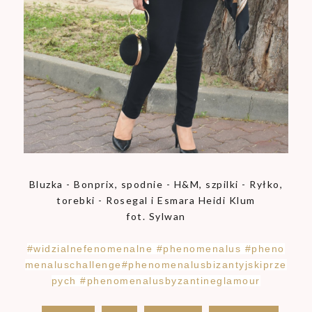
Bluzka - Bonprix, spodnie - H&M, szpilki - Ryłko,
torebki - Rosegal i Esmara Heidi Klum
fot. Sylwan
#
widzialnefenomenalne
#
phenomenalus
#
pheno
menaluschallenge
#
phenomenalusbizantyjskiprze
pych
#
phenomenalusbyzantineglamour