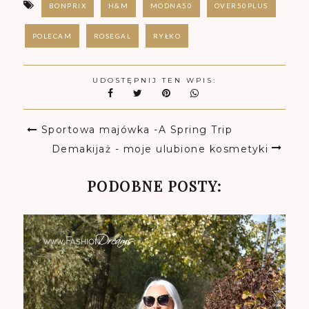
BONPRIX
H&M
MODNA50
OVER50PLUS
POLECAM
ROSEGAL
RYŁKO
UDOSTĘPNIJ TEN WPIS:
Sportowa majówka -A Spring Trip
Demakijaż - moje ulubione kosmetyki
PODOBNE POSTY: