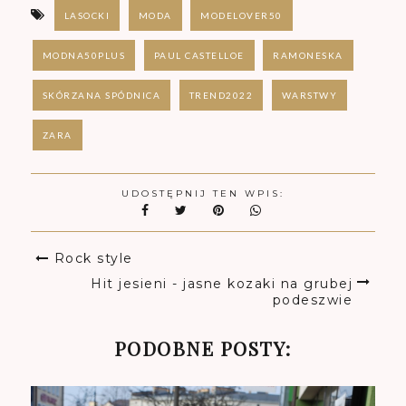
LASOCKI
MODA
MODELOVER50
MODNA50PLUS
PAUL CASTELLOE
RAMONESKA
SKÓRZANA SPÓDNICA
TREND2022
WARSTWY
ZARA
UDOSTĘPNIJ TEN WPIS:
Rock style
Hit jesieni - jasne kozaki na grubej
podeszwie
PODOBNE POSTY: