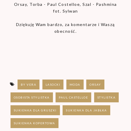
Orsay, Torba - Paul Costelloe, Szal - Pashmina
fot. Sylwan
Dziękuję Wam bardzo, za komentarze i Waszą
obecność.
BY VERA
LASOCKI
MODA
ORSAY
OSOBISTA STYLISTKA
PAUL CASTELLOE
STYLISTKA
SUKIENKA DLA GRUSZKI
SUKIENKA DLA JABŁKA
SUKIENKA KOPERTOWA