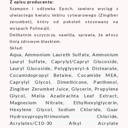
Z opisu producenta:
Szampon i odżywka Epoch, zawiera wyciąg z
ulwiastego kwiatu imbiru cytwarowego (Zingiber
zerumbet), który od pokoleń stosowany na
wyspach Polinezjii.
Delikatnie oczyszcza, nawilża, sprawia, że włosy
lśnią zdrowym blaskiem.
Skład:
Aqua, Ammonium Laureth Sulfate, Ammonium
Lauryl Sulfate, Caprylyl/Capryl Glucoside,
Lauryl Glucoside, Polyglyceryl-6 Distearate,
Cocamidopropyl Betaine, Cocamide MEA,
Caprylyl Glycol, Dimethicone, Panthenol,
Zingiber Zerumbet Juice, Glycerin, Propylene
Glycol, Melia Azadirachta Leaf Extract,
Magnesium Nitrate, Ethylhexylglycerin,
Hexylene Glycol, Sodium Chloride, Guar
Hydroxypropyltrimonium Chloride,
Acrylates/C10-30 Alkyl Acrylate