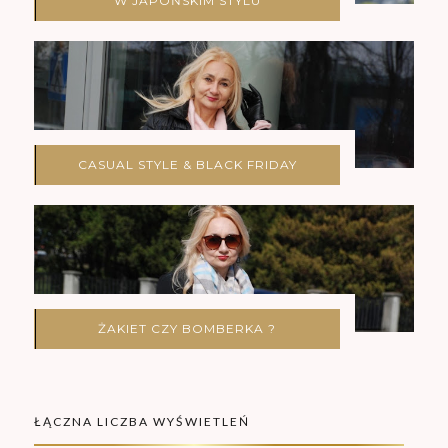
W JAPOŃSKIM STYLU
CASUAL STYLE & BLACK FRIDAY
ŻAKIET CZY BOMBERKA ?
ŁĄCZNA LICZBA WYŚWIETLEŃ