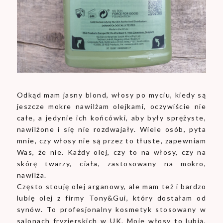
Odkąd mam jasny blond, włosy po myciu, kiedy są
jeszcze mokre nawilżam olejkami, oczywiście nie
całe, a jedynie ich końcówki, aby były sprężyste,
nawilżone i się nie rozdwajały. Wiele osób, pyta
mnie, czy włosy nie są przez to tłuste, zapewniam
Was, że nie. Każdy olej, czy to na włosy, czy na
skórę twarzy, ciała, zastosowany na mokro,
nawilża.
Często stouję olej arganowy, ale mam też i bardzo
lubię olej z firmy Tony&Gui, który dostałam od
synów. To profesjonalny kosmetyk stosowany w
salonach fryzjerskich w UK. Moje włosy to lubią,