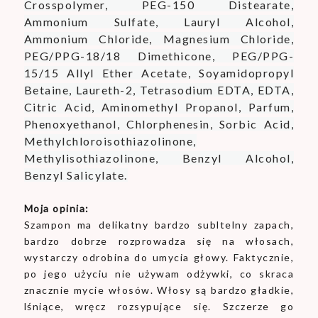
Crosspolymer, PEG-150 Distearate,
Ammonium Sulfate, Lauryl Alcohol,
Ammonium Chloride, Magnesium Chloride,
PEG/PPG-18/18 Dimethicone, PEG/PPG-
15/15 Allyl Ether Acetate, Soyamidopropyl
Betaine, Laureth-2, Tetrasodium EDTA, EDTA,
Citric Acid, Aminomethyl Propanol, Parfum,
Phenoxyethanol, Chlorphenesin, Sorbic Acid,
Methylchloroisothiazolinone,
Methylisothiazolinone, Benzyl Alcohol,
Benzyl Salicylate.
Moja opinia:
Szampon ma delikatny bardzo subltelny zapach,
bardzo dobrze rozprowadza się na włosach,
wystarczy odrobina do umycia głowy. Faktycznie,
po jego użyciu nie używam odżywki, co skraca
znacznie mycie włosów. Włosy są bardzo gładkie,
lśniące, wręcz rozsypujące się. Szczerze go