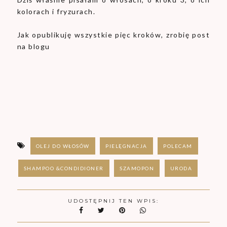
kolorach i fryzurach.
Jak opublikuję wszystkie pięc kroków, zrobię post
na blogu
OLEJ DO WŁOSÓW
PIELĘGNACJA
POLECAM
SHAMPOO &CONDIDIONER
SZAMOPON
URODA
UDOSTĘPNIJ TEN WPIS: