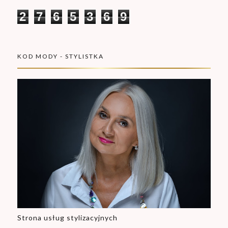
2
7
6
5
3
6
9
KOD MODY - STYLISTKA
Strona usług stylizacyjnych