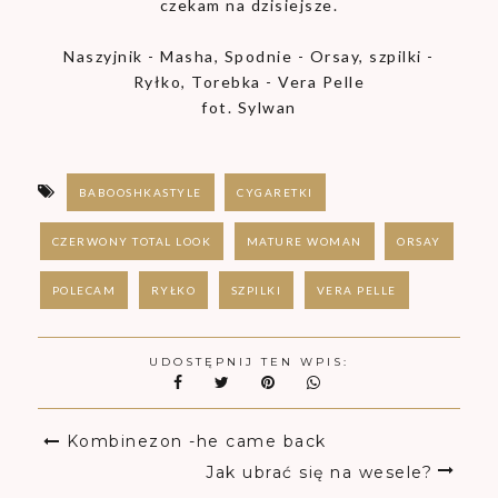
czekam na dzisiejsze.
Naszyjnik - Masha, Spodnie - Orsay, szpilki -
Ryłko, Torebka - Vera Pelle
fot. Sylwan
BABOOSHKASTYLE
CYGARETKI
CZERWONY TOTAL LOOK
MATURE WOMAN
ORSAY
POLECAM
RYŁKO
SZPILKI
VERA PELLE
UDOSTĘPNIJ TEN WPIS:
Kombinezon -he came back
Jak ubrać się na wesele?