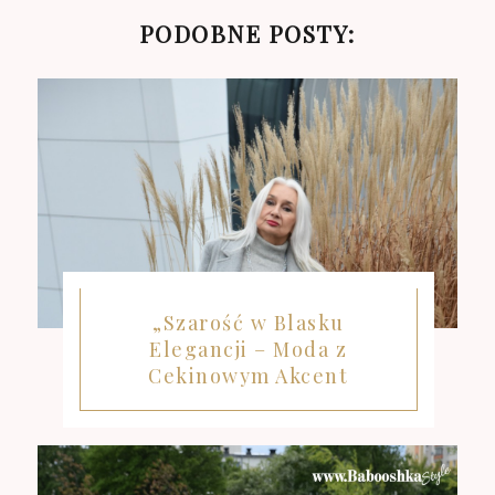
PODOBNE POSTY:
„Szarość w Blasku
Elegancji – Moda z
Cekinowym Akcent