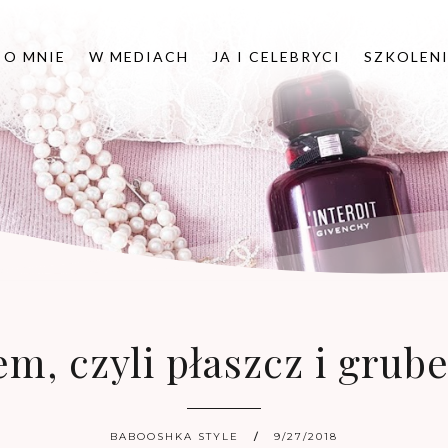
O MNIE
W MEDIACH
JA I CELEBRYCI
SZKOLEN
em, czyli płaszcz i grub
BABOOSHKA STYLE
9/27/2018