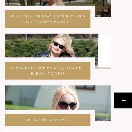
W CZYM DO BIURA? BIAŁA KOSZULA
O CIEKAWYM KROJU.
ELEGANCKA SUKIENKA QUIOSGUE -
ELEGANT DRESS
W JAPOŃSKIM STYLU