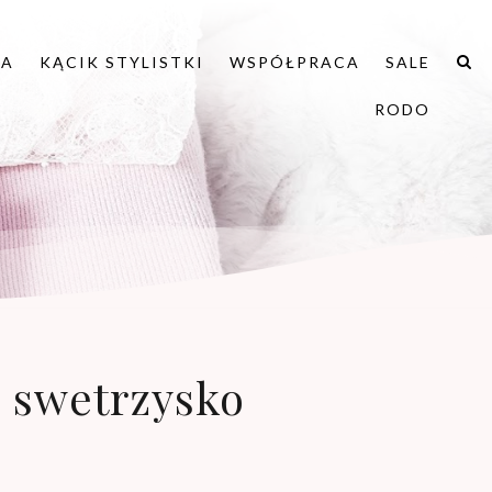
IA
KĄCIK STYLISTKI
WSPÓŁPRACA
SALE
RODO
e swetrzysko