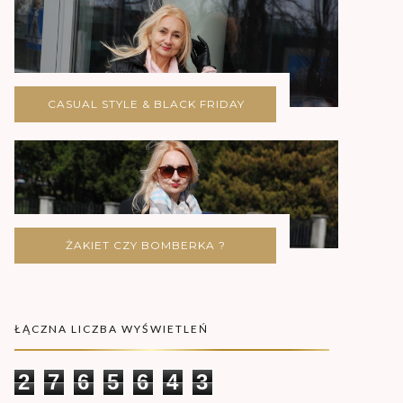
CASUAL STYLE & BLACK FRIDAY
ŻAKIET CZY BOMBERKA ?
ŁĄCZNA LICZBA WYŚWIETLEŃ
2
7
6
5
6
4
3