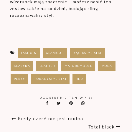
wizerunek mają znaczenie – możesz nosić ten
zestaw także na co dzień, budując silny,
rozpoznawalny styl.
FASHOIN
GLAMOUR
KĄCIKSTYLISTKI
KLASYKA
LEATHER
MATUREMODEL
MODA
PERŁY
PORADYSTYLISTKI
RED
UDOSTĘPNIJ TEN WPIS:
Kiedy czerń nie jest nudna.
Total black