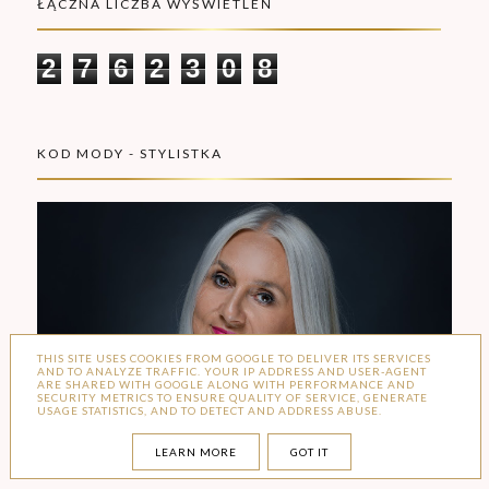
ŁĄCZNA LICZBA WYŚWIETLEŃ
2
7
6
2
3
0
8
KOD MODY - STYLISTKA
THIS SITE USES COOKIES FROM GOOGLE TO DELIVER ITS SERVICES
AND TO ANALYZE TRAFFIC. YOUR IP ADDRESS AND USER-AGENT
ARE SHARED WITH GOOGLE ALONG WITH PERFORMANCE AND
SECURITY METRICS TO ENSURE QUALITY OF SERVICE, GENERATE
USAGE STATISTICS, AND TO DETECT AND ADDRESS ABUSE.
LEARN MORE
GOT IT