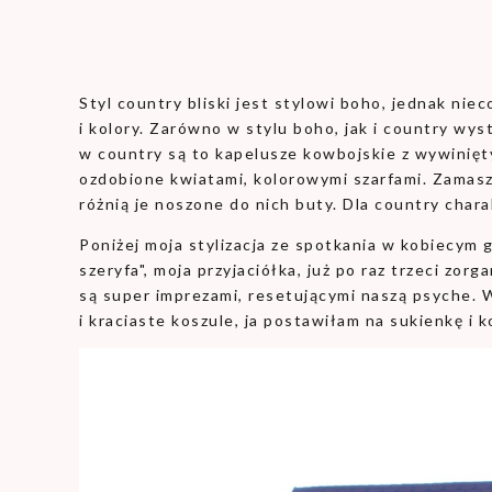
Styl country bliski jest stylowi boho, jednak niec
i kolory. Zarówno w stylu boho, jak i country wyst
w country są to kapelusze kowbojskie z wywinięt
ozdobione kwiatami, kolorowymi szarfami. Zamasz
różnią je noszone do nich buty. Dla country char
Poniżej moja stylizacja ze spotkania w kobiecym 
szeryfa", moja przyjaciółka, już po raz trzeci zo
są super imprezami, resetującymi naszą psyche. 
i kraciaste koszule, ja postawiłam na sukienkę i k