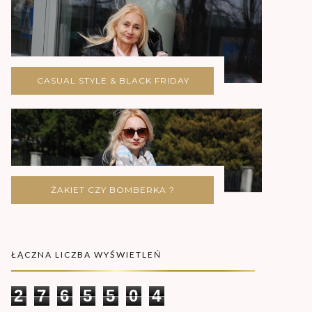
CASUAL STYLE & BLACK FRIDAY
ŻAKIET CZY BOMBERKA ?
ŁĄCZNA LICZBA WYŚWIETLEŃ
2
7
6
5
5
0
4