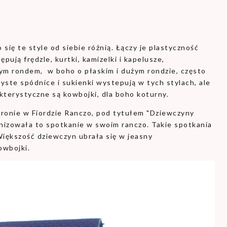
o się te style od siebie różnią. Łączy je plastyczność
ępują frędzle, kurtki, kamizelki i kapelusze,
ym rondem, w boho o płaskim i dużym rondzie, często
yste spódnice i sukienki wystepują w tych stylach, ale
akterystyczne są kowbojki, dla boho koturny.
gronie w Fiordzie Ranczo, pod tytułem "Dziewczyny
rganizowała to spotkanie w swoim ranczo. Takie spotkania
Większość dziewczyn ubrała się w jeasny
owbojki.