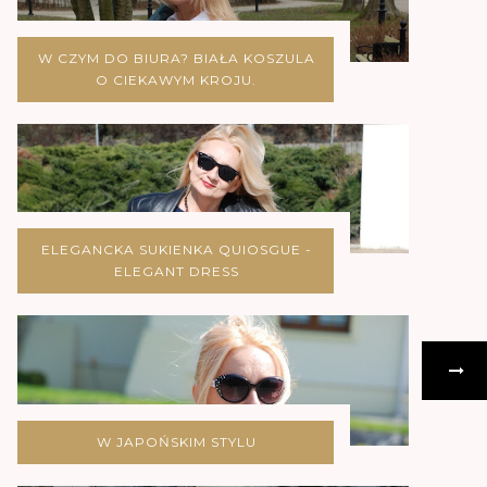
W CZYM DO BIURA? BIAŁA KOSZULA
O CIEKAWYM KROJU.
ELEGANCKA SUKIENKA QUIOSGUE -
ELEGANT DRESS
W JAPOŃSKIM STYLU