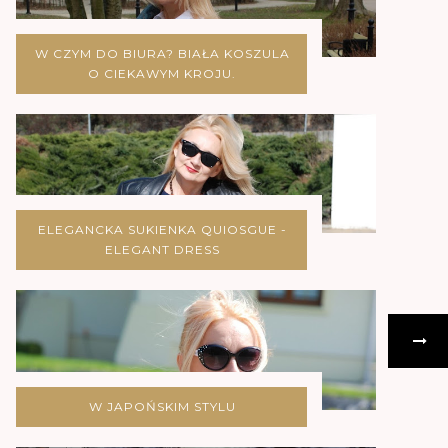
W CZYM DO BIURA? BIAŁA KOSZULA
O CIEKAWYM KROJU.
ELEGANCKA SUKIENKA QUIOSGUE -
ELEGANT DRESS
W JAPOŃSKIM STYLU