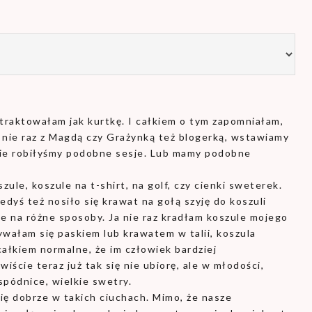
ą traktowałam jak kurtkę. I całkiem o tym zapomniałam,
 nie raz z Magdą czy Grażynką też blogerką, wstawiamy
sie robiłyśmy podobne sesje. Lub mamy podobne
zule, koszule na t-shirt, na golf, czy cienki sweterek.
edyś też nosiło się krawat na gołą szyję do koszuli
e na różne sposoby. Ja nie raz kradłam koszule mojego
ywałam się paskiem lub krawatem w talii, koszula
całkiem normalne, że im człowiek bardziej
iście teraz już tak się nie ubiorę, ale w młodości,
spódnice, wielkie swetry.
 się dobrze w takich ciuchach. Mimo, że nasze