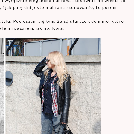
 i wyłącznie elegancka i ubrana stosownie do wieku, to
, i jak parę dni jestem ubrana stonowanie, to potem
ylu. Pocieszam się tym, że są starsze ode mnie, które
ylem i pazurem, jak np. Kora.