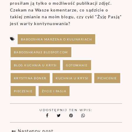
prosiłam ją tylko o możliwość publikacji zdjęć.
Czekam na Wasze komentarze, co sądzicie o
takiej zmianie na moim blogu, czy cykl "Żyję Pasją"
jest warty kontynuowania?
BABOOSHKA MARZENA O KULINARIACH
BABOOSHKA963.BLOSPOT.COM
BLOG KUCHNIA U KRYSI
GOTOWANIE
KRYSTYNA BONER
KUCHNIA U KRYSI
PICHCENIE
PIECZENIE
ŻYCIE I PASJA
UDOSTĘPNIJ TEN WPIS:
Następny post