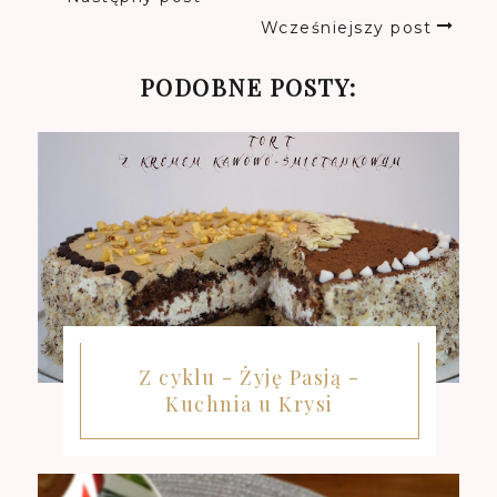
Wcześniejszy post
PODOBNE POSTY:
Z cyklu - Żyję Pasją -
Kuchnia u Krysi