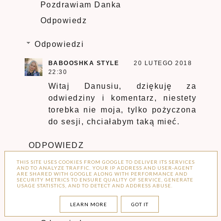
Pozdrawiam Danka
Odpowiedz
Odpowiedzi
BABOOSHKA STYLE
20 LUTEGO 2018
22:30
Witaj Danusiu, dziękuję za
odwiedziny i komentarz, niestety
torebka nie moja, tylko pożyczona
do sesji, chciałabym taką mieć.
ODPOWIEDZ
THIS SITE USES COOKIES FROM GOOGLE TO DELIVER ITS SERVICES
AND TO ANALYZE TRAFFIC. YOUR IP ADDRESS AND USER-AGENT
ARE SHARED WITH GOOGLE ALONG WITH PERFORMANCE AND
SECURITY METRICS TO ENSURE QUALITY OF SERVICE, GENERATE
MAGDA AFTYKA
18 LUTEGO 2018 17:39
USAGE STATISTICS, AND TO DETECT AND ADDRESS ABUSE.
świetnie w tym zestawie wygląda
LEARN MORE
GOT IT
czerwień :D