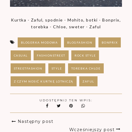
Kurtka - Zaful, spodnie - Mohito, botki - Bonprix,
torebka - Chloe, sweter - Zaful
BLOGERKA MODOWA
BLOGFASHION
BONPRIX
CASUAL
FASHIONSTREET
ROCK STYLE
STREETFASHION
STYLE
TOREBKA CHLOE
Z CZYM NOSIĆ KURTKĘ LOTNICZĄ
ZAFUL
UDOSTĘPNIJ TEN WPIS:
Następny post
Wcześniejszy post