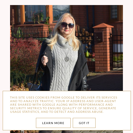
THIS SITE USES COOKIES FROM GOOGLE TO DELIVER ITS SERVICES
AND TO ANALYZE TRAFFIC. YOUR IP ADDRESS AND USER-AGENT
ARE SHARED WITH GOOGLE ALONG WITH PERFORMANCE AND
SECURITY METRICS TO ENSURE QUALITY OF SERVICE, GENERATE
USAGE STATISTICS, AND TO DETECT AND ADDRESS ABUSE.
LEARN MORE
GOT IT