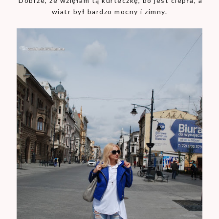
Dobrze, że wzięłam tą kurteczkę, bo jest ciepła, a
wiatr był bardzo mocny i zimny.