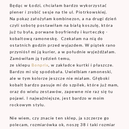
Będąc w Łodzi, chciałam bardzo wykorzystać
plener i zrobić sesje na tle ul. Piotrkowskiej.
Na pokaz założyłam kombinezon, a na drugi dzień
czyli sobotę postawiłam na białą koszulę, która
już tu była, porwane boyfriendy i kurteczkę -
kobaltową ramoneskę. Czekałam na nią do
ostatnich godzin przed wyjazdem. W piątek rano
przyniósł mi ją kurier, a w południe wyjeżdżałam.
Zamówiłam ją tydzień temu,
ze sklepu
Bonprix
, w zakładce kurtki i płaszcze.
Bardzo mi się spodobała. Uwielbiam ramoneski,
ale w tym kolorze jeszcze nie miałam. Głęboki
kobalt bardzo pasuje mi do szpilek, które już mam,
oraz do wielu zestawów, zapewne nie raz się tu
pojawi. I najważniejsze, jest bardzo w moim
rockowym stylu.
Nie wiem, czy znacie ten sklep, ja szczerze go
polecam, rozmiarówka ok, noszę 38 i taki rozmiar