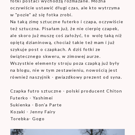
fotki postaci wychodzą rozmazane. Można
oczywiście ustawić długi czas, ale kto wytrzyma
w "pozie" aż się fotka zrobi.
Na taką zimę sztuczne futerko i czapa, oczywiście
też sztuczna. Pisałam już, że nie cierpię czapek,
ale skoro już muszę coś założyć, to wolę taką niż
opiętą dzianinową, chociaż takie też mam i już
szykuje post o czapkach. A dziś fotki ze
świątecznego skweru, w zimowej aurze.
Wszystkie elementy stroju poza czapką już były
na blogu, nie w tym zestawieniu, nowością jest
również naszyjnik - gwiazdkowy prezent od syna.
Czapka futro sztuczne - polski producent Chiton
Futerko - Yashimei
Sukienka - Bon'a Parte
Kozaki - Jenny Fairy
Torebka- Gogo