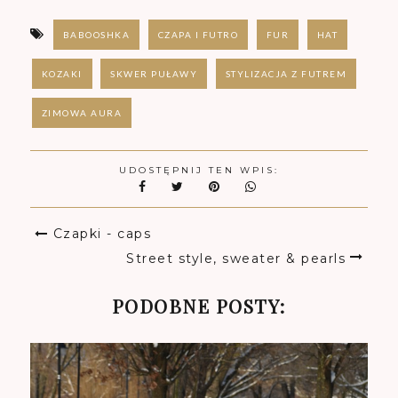
BABOOSHKA
CZAPA I FUTRO
FUR
HAT
KOZAKI
SKWER PUŁAWY
STYLIZACJA Z FUTREM
ZIMOWA AURA
UDOSTĘPNIJ TEN WPIS:
Czapki - caps
Street style, sweater & pearls
PODOBNE POSTY: