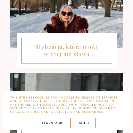
Stylizacja, która mówi
więcej niż słowa
THIS SITE USES COOKIES FROM GOOGLE TO DELIVER ITS SERVICES
AND TO ANALYZE TRAFFIC. YOUR IP ADDRESS AND USER-AGENT
ARE SHARED WITH GOOGLE ALONG WITH PERFORMANCE AND
SECURITY METRICS TO ENSURE QUALITY OF SERVICE, GENERATE
USAGE STATISTICS, AND TO DETECT AND ADDRESS ABUSE.
LEARN MORE
GOT IT