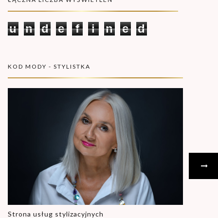
u
n
d
e
f
i
n
e
d
KOD MODY - STYLISTKA
Strona usług stylizacyjnych