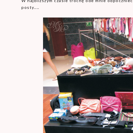
W najbliższym czasie trochę ode mnie odpocznieci
posty....