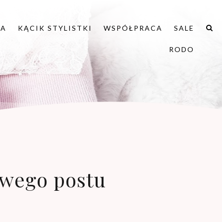
IA
KĄCIK STYLISTKI
WSPÓŁPRACA
SALE
RODO
awego postu