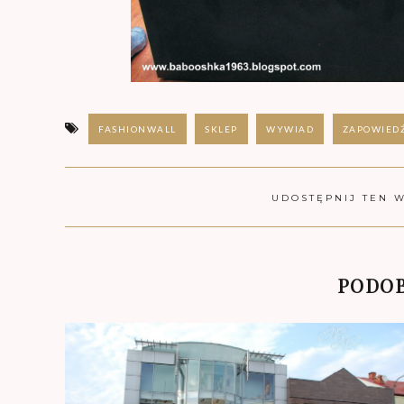
FASHIONWALL
SKLEP
WYWIAD
ZAPOWIED
UDOSTĘPNIJ TEN 
PODOB