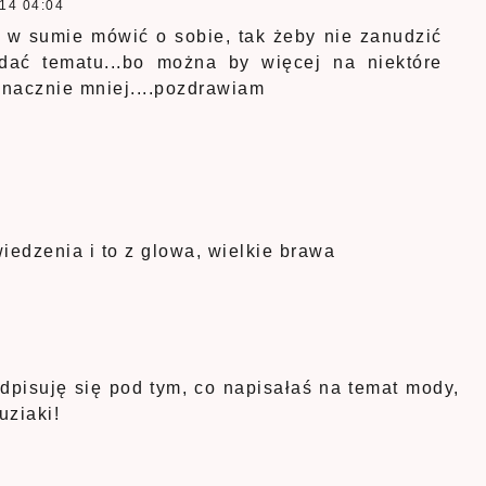
14 04:04
t w sumie mówić o sobie, tak żeby nie zanudzić
dać tematu...bo można by więcej na niektóre
 znacznie mniej....pozdrawiam
edzenia i to z glowa, wielkie brawa
dpisuję się pod tym, co napisałaś na temat mody,
uziaki!