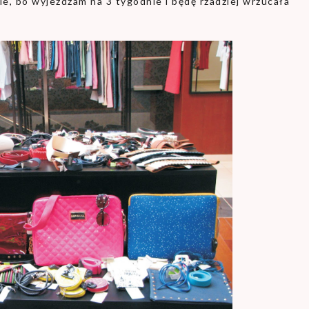
e, bo wyjeżdżam na 3 tygodnie i będę rzadziej wrzucała