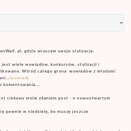
nWall. pl, gdzie wrzucam swoje stylizacje,
 jest wiele wywiadów, konkursów, stylizacji i
publikowane. Wśród całego grona wywiadów z młodymi
ni...
(wywiad)
o komentowania....
jest ciekawy moim zdaniem post - o nowootwartym
ię pewnie w niedzielę, bo muszę jeszcze