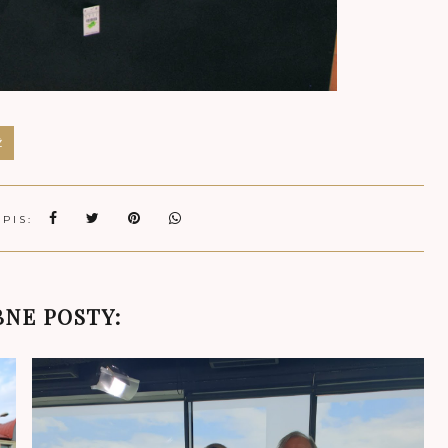
Ź
WPIS:
NE POSTY: