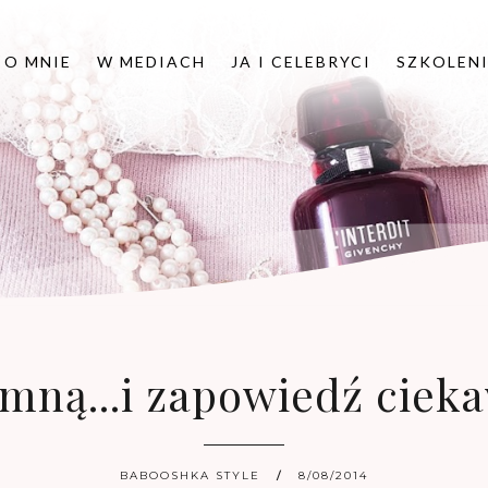
O MNIE
W MEDIACH
JA I CELEBRYCI
SZKOLEN
mną...i zapowiedź ciek
BABOOSHKA STYLE
8/08/2014